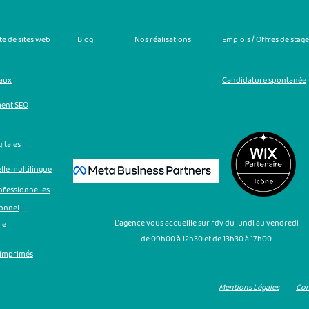
e de sites web
Blog
Nos réalisations
Emplois / Offres de stage
iaux
Candidature spontanée
ment SEO
gitales
lle multilingue
ofessionnelles
ionnel
L'agence vous accueille sur rdv du lundi au vendredi
le
de 09h00 à 12h30 et de 13h30 à 17h00.
 imprimés
Mentions Légales
Con