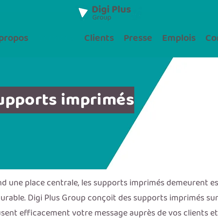
propos
Services
Clients
Presse
Emplois
Co
upports imprimés
nd une place centrale, les supports imprimés demeurent ess
urable. Digi Plus Group conçoit des supports imprimés sur
ffusent efficacement votre message auprès de vos clients e