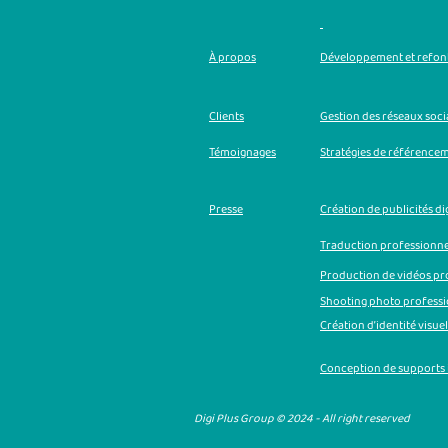
À propos
Développement et refont
Clients
Gestion des réseaux soc
Témoignages
Stratégies de référence
Presse
Création de publicités di
Traduction professionne
Production de vidéos pr
Shooting photo profess
Création d’identité visuel
Conception de supports
Digi Plus Group © 2024 - All right reserved