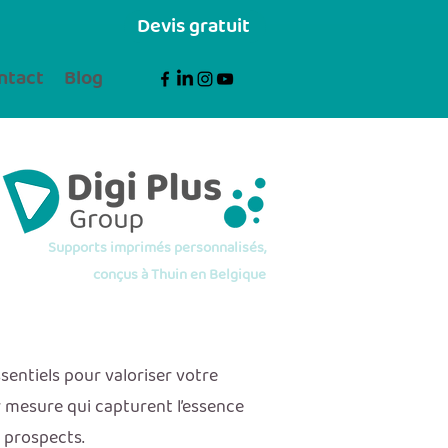
Devis gratuit
ntact
Blog
Supports imprimés personnalisés,
conçus à Thuin en Belgique
entiels pour valoriser votre
 mesure qui capturent l’essence
t prospects.