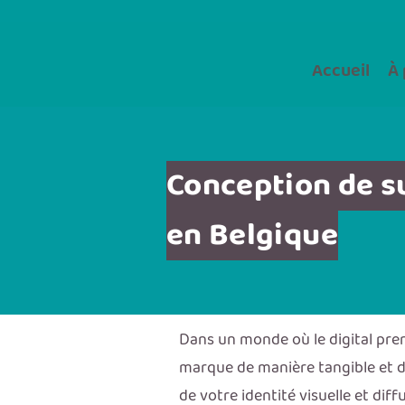
Accueil
À 
Conception de s
en Belgique
Dans un monde où le digital pre
marque de manière tangible et d
de votre identité visuelle et di