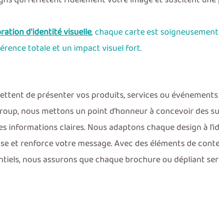
gns qui reflètent fidèlement votre image et suscitent une
ration d'identité visuelle
, chaque carte est soigneusement
rence totale et un impact visuel fort.
ettent de présenter vos produits, services ou événement
Group, nous mettons un point d’honneur à concevoir des sup
es informations claires. Nous adaptons chaque design à l’
rise et renforce votre message. Avec des éléments de con
entiels, nous assurons que chaque brochure ou dépliant se