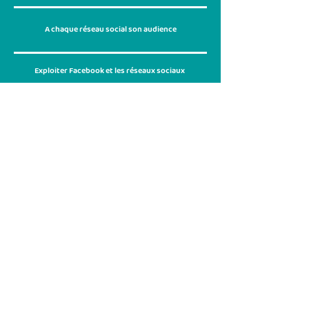
A chaque réseau social son audience
Exploiter Facebook et les réseaux sociaux
Faites de vos réseaux sociaux un levier de croissance !
Obtenez un devis gratuit
L'AGENCE
SERVICES
À propos
Développement et refonte de sites web
Clients
Gestion des réseaux sociaux
Témoignages
Stratégies de référencement SEO
Presse
Création de publicités digitales
Traduction professionnelle multilingue
NEWS