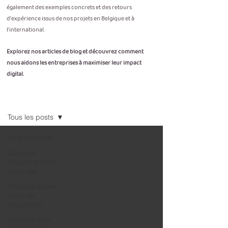
également des exemples concrets et des retours
d'expérience issus de nos projets en Belgique et à
l’international.
Explorez nos articles de blog et découvrez comment
nous aidons les entreprises à maximiser leur impact
digital.
Blog
Tous les posts
Tous les posts
Conseils
d'agence pour
votre site
Conseils d'une
boite de
traduction!
Conseils d'un