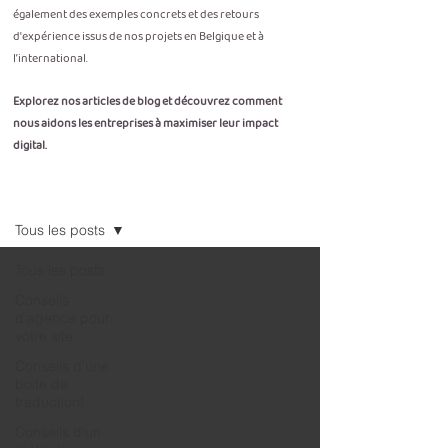
également des exemples concrets et des retours
d'expérience issus de nos projets en Belgique et à
l’international.
Explorez nos articles de blog et découvrez comment
nous aidons les entreprises à maximiser leur impact
digital.
Blog
Tous les posts
Tous les posts
Conseils
d'agence pour
votre site
Conseils d'une
boite de
traduction!
Conseils d'un