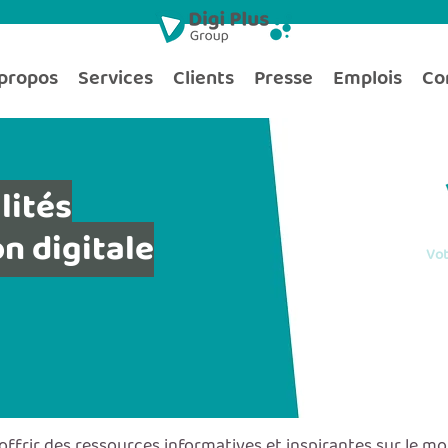
propos
Services
Clients
Presse
Emplois
Co
lités
n digitale
Vot
offrir des ressources informatives et inspirantes sur le 