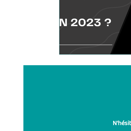
N'hési