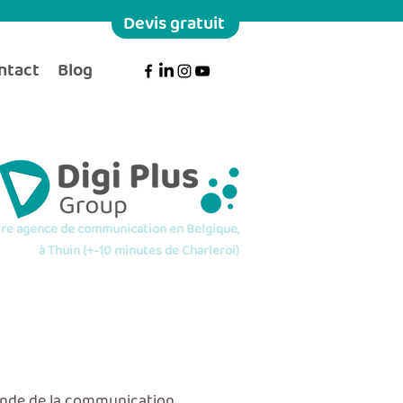
Devis gratuit
ntact
Blog
re agence de communication en Belgique,
à Thuin (+-10 minutes de Charleroi)
monde de la communication