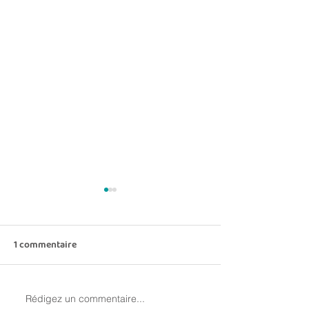
1 commentaire
Rédigez un commentaire...
Location de site Internet :
Pourquoi vos pub