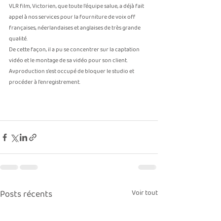
VLR film, Victorien, que toute l’équipe salue, a déjà fait 
appel à nos services pour la fourniture de voix off 
françaises, néerlandaises et anglaises de très grande 
qualité. 
De cette façon, il a pu se concentrer sur la captation 
vidéo et le montage de sa vidéo pour son client. 
Avproduction s’est occupé de bloquer le studio et 
procéder à l’enregistrement.
voix connue
voix off belgique
voix off france
voix marketing
vidéo publicitaire
voix vidéo
voix off
vidéo réseaux sociaux
Posts récents
Voir tout