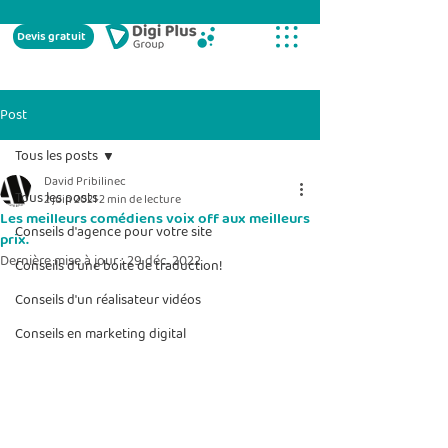
Devis gratuit
Post
Tous les posts
David Pribilinec
Tous les posts
2 juin 2021
2 min de lecture
Les meilleurs comédiens voix off aux meilleurs
Conseils d'agence pour votre site
prix.
Dernière mise à jour :
29 déc. 2022
Conseils d'une boite de traduction!
Conseils d'un réalisateur vidéos
Conseils en marketing digital