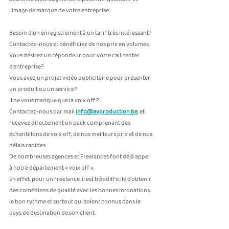
l’image de marque de votre entreprise. 
Besoin d’un enregistrement à un tarif très intéressant? 
Contactez-nous et bénéficiez de nos prix en volumes.
Vous désirez un répondeur pour votre call center 
d’entreprise? 
Vous avez un projet vidéo publicitaire pour présenter 
un produit ou un service? 
Il ne vous manque que la voix off ? 
Contactez-nous par mail 
info@avproduction.be
, et 
recevez directement un pack comprenant des 
échantillons de voix off, de nos meilleurs prix et de nos 
délais rapides.
De nombreuses agences et Freelances font déjà appel 
à notre département « voix off »,
En effet, pour un freelance, il est très difficile d’obtenir 
des comédiens de qualité avec les bonnes intonations, 
le bon rythme et surtout qui soient connus dans le 
pays de destination de son client.